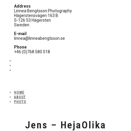
Address
Linnea Bengtsson Photography
Hägerstensvägen 163 B
S-126 53 Hägersten
Sweden
E-mail
linnea@linneabengtsson.se
Phone
+46 (0)768 580 518
HOME
ABOUT
PHOTO
Jens – HejaOlika