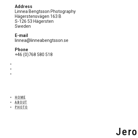
Address
Linnea Bengtsson Photography
Hägerstensvägen 163 B
S-126 53 Hägersten
Sweden
E-mail
linnea@linneabengtsson.se
Phone
+46 (0)768 580 518
HOME
ABOUT
PHOTO
Jero