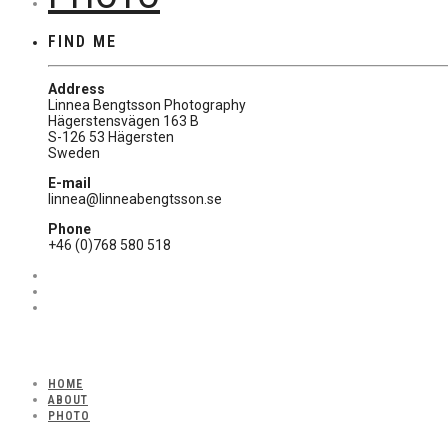
FIND ME
Address
Linnea Bengtsson Photography
Hägerstensvägen 163 B
S-126 53 Hägersten
Sweden
E-mail
linnea@linneabengtsson.se
Phone
+46 (0)768 580 518
HOME
ABOUT
PHOTO