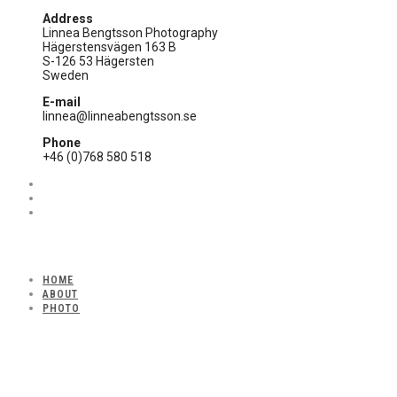
Address
Linnea Bengtsson Photography
Hägerstensvägen 163 B
S-126 53 Hägersten
Sweden
E-mail
linnea@linneabengtsson.se
Phone
+46 (0)768 580 518
HOME
ABOUT
PHOTO