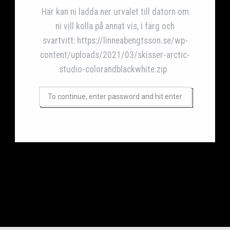
Här kan ni ladda ner urvalet till datorn om
ni vill kolla på annat vis, i färg och
svartvitt:
https://linneabengtsson.se/wp-
content/uploads/2021/03/skisser-arctic-
studio-colorandblackwhite.zip