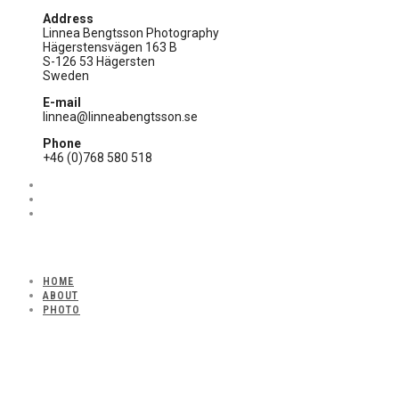
Address
Linnea Bengtsson Photography
Hägerstensvägen 163 B
S-126 53 Hägersten
Sweden
E-mail
linnea@linneabengtsson.se
Phone
+46 (0)768 580 518
HOME
ABOUT
PHOTO