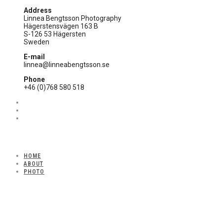
Address
Linnea Bengtsson Photography
Hägerstensvägen 163 B
S-126 53 Hägersten
Sweden
E-mail
linnea@linneabengtsson.se
Phone
+46 (0)768 580 518
HOME
ABOUT
PHOTO