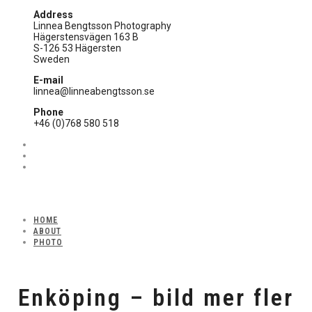
Address
Linnea Bengtsson Photography
Hägerstensvägen 163 B
S-126 53 Hägersten
Sweden
E-mail
linnea@linneabengtsson.se
Phone
+46 (0)768 580 518
HOME
ABOUT
PHOTO
Enköping – bild mer fler