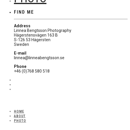
FIND ME
Address
Linnea Bengtsson Photography
Hägerstensvägen 163 B
S-126 53 Hägersten
Sweden
E-mail
linnea@linneabengtsson.se
Phone
+46 (0)768 580 518
HOME
ABOUT
PHOTO