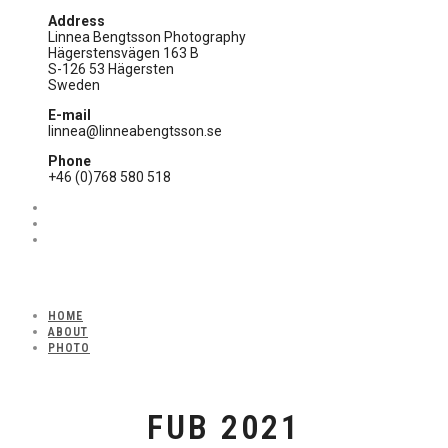
Address
Linnea Bengtsson Photography
Hägerstensvägen 163 B
S-126 53 Hägersten
Sweden
E-mail
linnea@linneabengtsson.se
Phone
+46 (0)768 580 518
HOME
ABOUT
PHOTO
FUB 2021