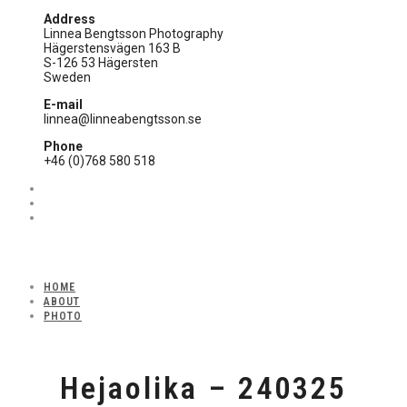
Address
Linnea Bengtsson Photography
Hägerstensvägen 163 B
S-126 53 Hägersten
Sweden
E-mail
linnea@linneabengtsson.se
Phone
+46 (0)768 580 518
HOME
ABOUT
PHOTO
Hejaolika – 240325