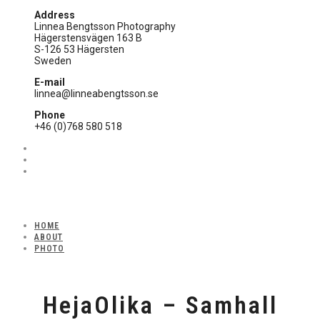
Address
Linnea Bengtsson Photography
Hägerstensvägen 163 B
S-126 53 Hägersten
Sweden
E-mail
linnea@linneabengtsson.se
Phone
+46 (0)768 580 518
HOME
ABOUT
PHOTO
HejaOlika – Samhall