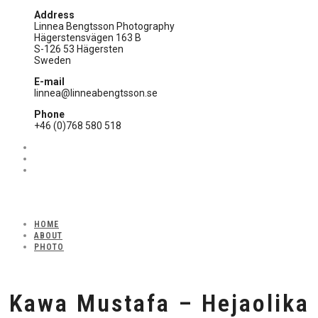
Address
Linnea Bengtsson Photography
Hägerstensvägen 163 B
S-126 53 Hägersten
Sweden
E-mail
linnea@linneabengtsson.se
Phone
+46 (0)768 580 518
HOME
ABOUT
PHOTO
Kawa Mustafa – Hejaolika