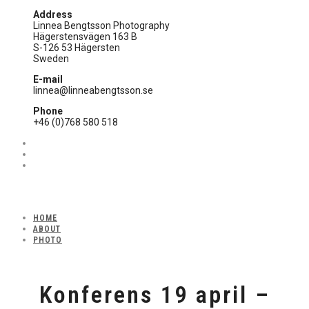
Address
Linnea Bengtsson Photography
Hägerstensvägen 163 B
S-126 53 Hägersten
Sweden
E-mail
linnea@linneabengtsson.se
Phone
+46 (0)768 580 518
HOME
ABOUT
PHOTO
Konferens 19 april –