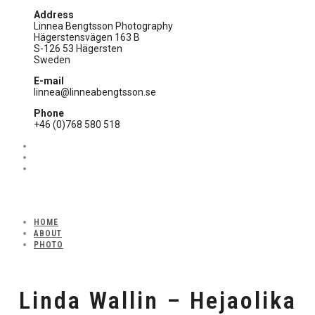
Address
Linnea Bengtsson Photography
Hägerstensvägen 163 B
S-126 53 Hägersten
Sweden
E-mail
linnea@linneabengtsson.se
Phone
+46 (0)768 580 518
HOME
ABOUT
PHOTO
Linda Wallin – Hejaolika