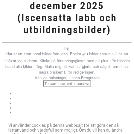
december 2025
(Iscensatta labb och
utbildningsbilder)
Hej,
Här är ett stort urval bilder från idag. Bocka ✔️ i bilder som ni vill ha så
finfixar jag bilderna. Klicka på förstoringsglaset med ett plus i för bläddra
bland alla bilder i färg. Maila mig när val har gjorts och säg till om ni har
några önskemål för redigeringen.
Vänliga hälsningar, Linnea Bengtsson
Vi använder cookies på denna webbsajt för att göra den så
lättanvänd och värdefull som möjligt. Om du vill kan du ändra