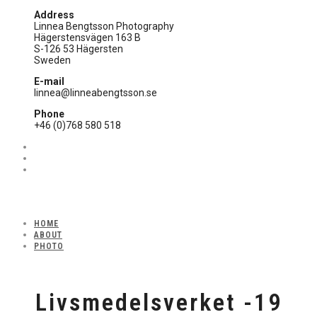
Address
Linnea Bengtsson Photography
Hägerstensvägen 163 B
S-126 53 Hägersten
Sweden
E-mail
linnea@linneabengtsson.se
Phone
+46 (0)768 580 518
HOME
ABOUT
PHOTO
Livsmedelsverket -19