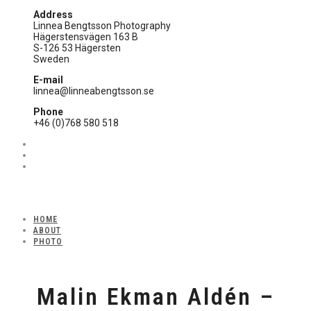
Address
Linnea Bengtsson Photography
Hägerstensvägen 163 B
S-126 53 Hägersten
Sweden
E-mail
linnea@linneabengtsson.se
Phone
+46 (0)768 580 518
HOME
ABOUT
PHOTO
Malin Ekman Aldén –