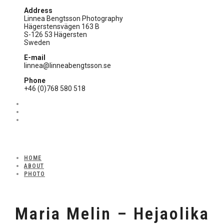
Address
Linnea Bengtsson Photography
Hägerstensvägen 163 B
S-126 53 Hägersten
Sweden
E-mail
linnea@linneabengtsson.se
Phone
+46 (0)768 580 518
HOME
ABOUT
PHOTO
Maria Melin – Hejaolika