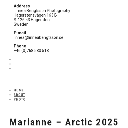
Address
Linnea Bengtsson Photography
Hägerstensvägen 163 B
S-126 53 Hägersten
Sweden
E-mail
linnea@linneabengtsson.se
Phone
+46 (0)768 580 518
HOME
ABOUT
PHOTO
Marianne – Arctic 2025