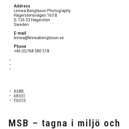
Address
Linnea Bengtsson Photography
Hägerstensvägen 163 B
S-126 53 Hägersten
Sweden
E-mail
linnea@linneabengtsson.se
Phone
+46 (0)768 580 518
HOME
ABOUT
PHOTO
MSB – tagna i miljö och