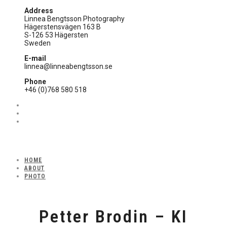
Address
Linnea Bengtsson Photography
Hägerstensvägen 163 B
S-126 53 Hägersten
Sweden
E-mail
linnea@linneabengtsson.se
Phone
+46 (0)768 580 518
HOME
ABOUT
PHOTO
Petter Brodin – KI