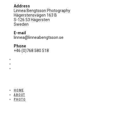
Address
Linnea Bengtsson Photography
Hägerstensvägen 163 B
S-126 53 Hägersten
Sweden
E-mail
linnea@linneabengtsson.se
Phone
+46 (0)768 580 518
HOME
ABOUT
PHOTO