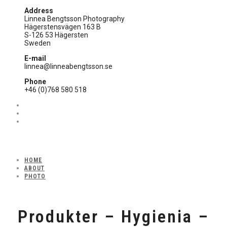
Address
Linnea Bengtsson Photography
Hägerstensvägen 163 B
S-126 53 Hägersten
Sweden
E-mail
linnea@linneabengtsson.se
Phone
+46 (0)768 580 518
HOME
ABOUT
PHOTO
Produkter – Hygienia –