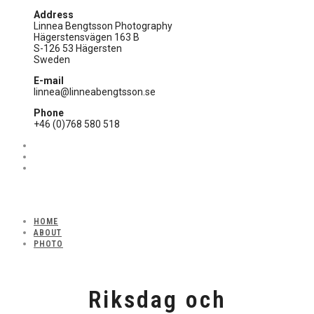
Address
Linnea Bengtsson Photography
Hägerstensvägen 163 B
S-126 53 Hägersten
Sweden
E-mail
linnea@linneabengtsson.se
Phone
+46 (0)768 580 518
HOME
ABOUT
PHOTO
Riksdag och