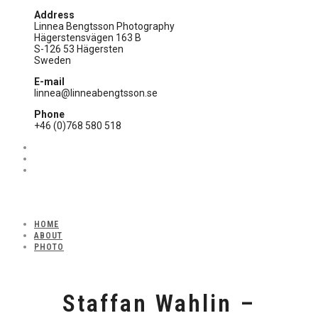
Address
Linnea Bengtsson Photography
Hägerstensvägen 163 B
S-126 53 Hägersten
Sweden
E-mail
linnea@linneabengtsson.se
Phone
+46 (0)768 580 518
HOME
ABOUT
PHOTO
Staffan Wahlin –