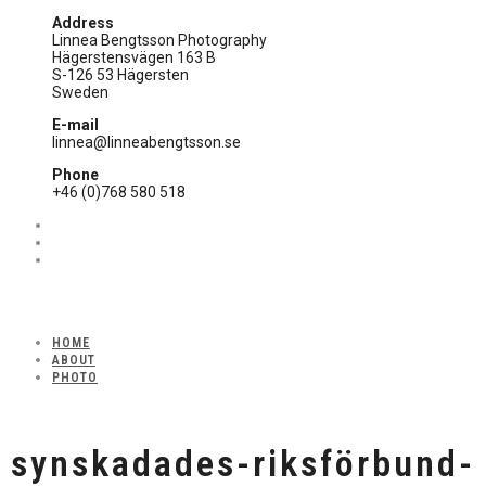
Address
Linnea Bengtsson Photography
Hägerstensvägen 163 B
S-126 53 Hägersten
Sweden
E-mail
linnea@linneabengtsson.se
Phone
+46 (0)768 580 518
HOME
ABOUT
PHOTO
synskadades-riksförbund-