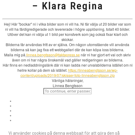
– Klara Regina
Hej! Här "bockar" ni i vilka bilder som ni vill ha. Ni får välja ut 20 bilder var som
ni vill ha färdigredigerade och levererade i högre upplösning, totalt 40 bilder.
Utöver det kan ni välja ut 1 bild per konstverk som jag också fixar klart och
skickar.
Bilderna får användas fritt av er själva. Om någon utomstående vill använda
bilderna så kan jag fixa ett webbgalleri där de kan köpa loss bilderna.
Maila mig på
linnea.bengtsson@faktapress.se
när ni har gjort ert val och skriv
även om ni har några önskemål vad gäller redigeringen av bilderna.
Här finns en nedladdningslänk där ni kan ladda ner urvalsbilderna istället om ni
hellre kollar på dem så istället:
https://linneabengtsson.se/wp-
content/uploads/2019/07/skisser-foto-linneabengtsson.zip
Vänliga hälsningar,
Linnea Bengtsson
Vi använder cookies på denna webbsajt för att göra den så