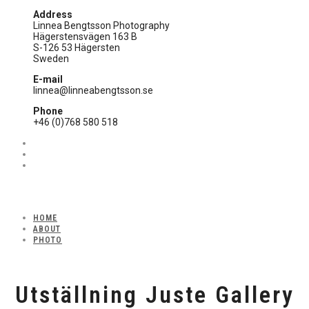
Address
Linnea Bengtsson Photography
Hägerstensvägen 163 B
S-126 53 Hägersten
Sweden
E-mail
linnea@linneabengtsson.se
Phone
+46 (0)768 580 518
HOME
ABOUT
PHOTO
Utställning Juste Gallery