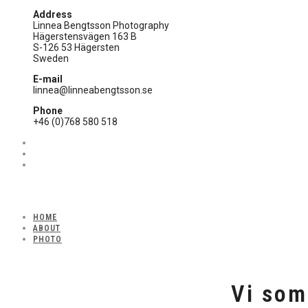
Address
Linnea Bengtsson Photography
Hägerstensvägen 163 B
S-126 53 Hägersten
Sweden
E-mail
linnea@linneabengtsson.se
Phone
+46 (0)768 580 518
HOME
ABOUT
PHOTO
Vi som