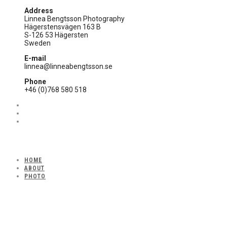
Address
Linnea Bengtsson Photography
Hägerstensvägen 163 B
S-126 53 Hägersten
Sweden
E-mail
linnea@linneabengtsson.se
Phone
+46 (0)768 580 518
HOME
ABOUT
PHOTO