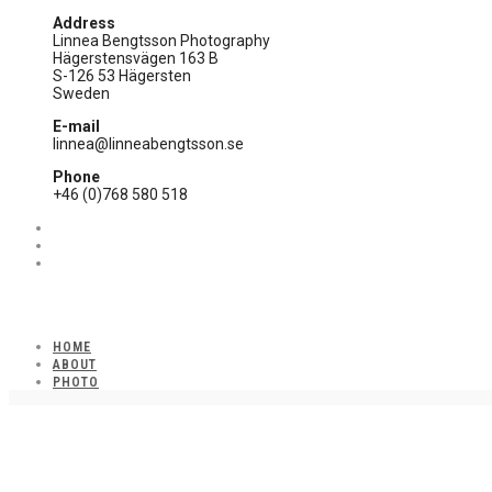
Address
Linnea Bengtsson Photography
Hägerstensvägen 163 B
S-126 53 Hägersten
Sweden
E-mail
linnea@linneabengtsson.se
Phone
+46 (0)768 580 518
HOME
ABOUT
PHOTO