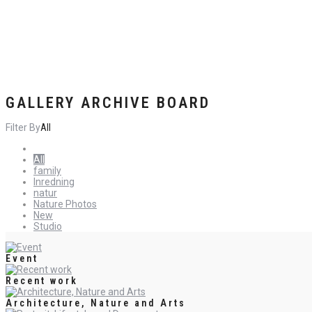
GALLERY ARCHIVE BOARD
Filter By
All
All
family
Inredning
natur
Nature Photos
New
Studio
Event
Recent work
Architecture, Nature and Arts