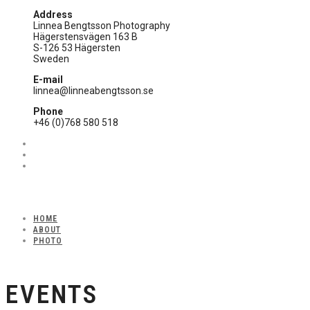
Address
Linnea Bengtsson Photography
Hägerstensvägen 163 B
S-126 53 Hägersten
Sweden
E-mail
linnea@linneabengtsson.se
Phone
+46 (0)768 580 518
HOME
ABOUT
PHOTO
EVENTS